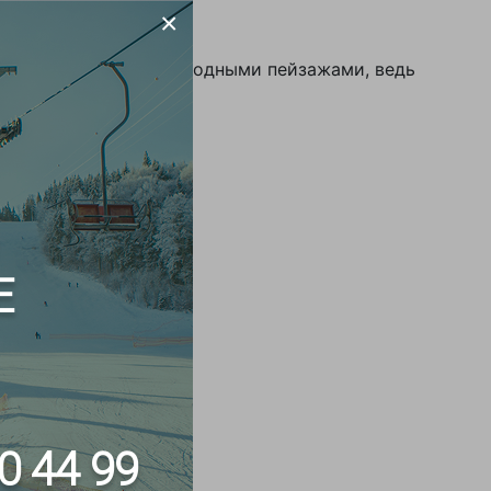
×
о и полюбоваться природными пейзажами, ведь
Е
0 44 99