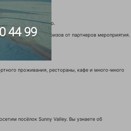
es!
слоуп-стайл и биг-эйр.
0 44 99
ры, а еще розыгрыш призов от партнеров мероприятия.
стюмах!
ртного проживания, рестораны, кафе и много-много
сетим посёлок Sunny Valley. Вы узнаете об