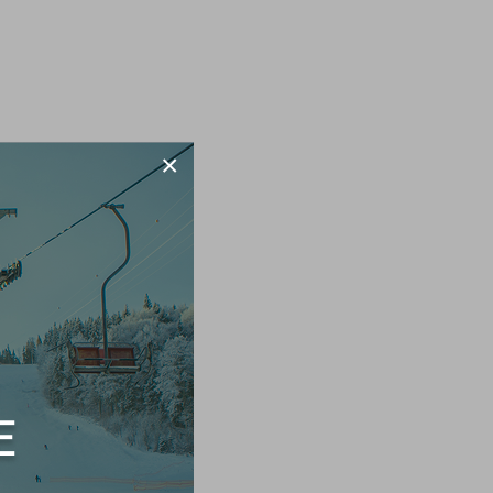
×
8 800 200-44-99
+7 351 220-00-22
Е
ине»