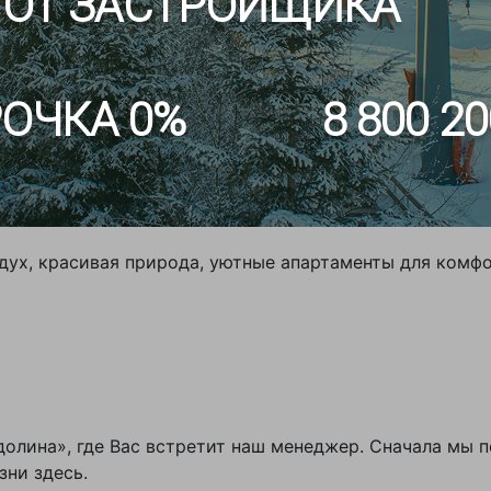
 ОТ ЗАСТРОЙЩИКА
стиваль фристайла и сноуборда Russian Freestyle Gam
 и из-за рубежа. Спортсмены выступят в дисциплинах 
ОЧКА 0%
8 800 20
а: танцевальный шоу-балет, диджей, ведущий, анимато
афе у подножия горы. Не пропустите!
я грандиозный спуск в купальниках и карнавальных ко
дух, красивая природа, уютные апартаменты для комфо
олина», где Вас встретит наш менеджер. Сначала мы по
зни здесь.