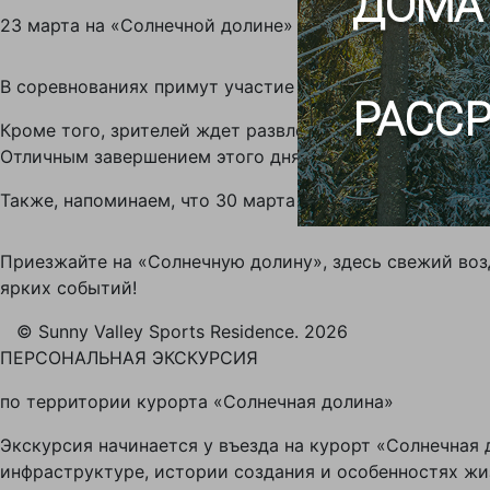
ДОМА
23 марта на «Солнечной долине» пройдет ежегодный фе
В соревнованиях примут участие спортсмены из России
РАССР
Кроме того, зрителей ждет развлекательная программ
Отличным завершением этого дня станет вечеринка в к
Также, напоминаем, что 30 марта на курорте состоитс
Приезжайте на «Солнечную долину», здесь свежий воз
ярких событий!
© Sunny Valley Sports Residence. 2026
ПЕРСОНАЛЬНАЯ ЭКСКУРСИЯ
по территории курорта «Солнечная долина»
Экскурсия начинается у въезда на курорт «Солнечная д
инфраструктуре, истории создания и особенностях жи